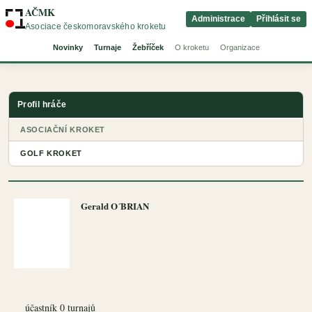
AČMK
Administrace
Přihlásit se
Asociace českomoravského kroketu
Novinky
Turnaje
Žebříček
O kroketu
Organizace
Profil hráče
ASOCIAČNÍ KROKET
GOLF KROKET
Gerald O´BRIAN
účastník 0 turnajů