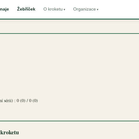
naje
Žebříček
O kroketu
Organizace
 sérii) : 0 (0) / 0 (0)
 kroketu