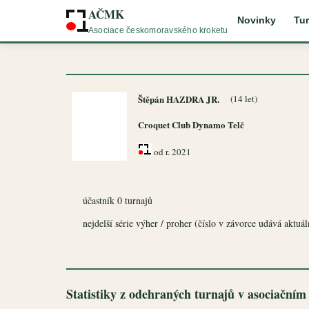
AČMK
Novinky
Tur
Asociace českomoravského kroketu
Štěpán HAZDRA JR.
(14 let)
Croquet Club Dynamo Telč
od r. 2021
účastník 0 turnajů
nejdelší série výher / proher (číslo v závorce udává aktuální
Statistiky z odehraných turnajů v asociačním