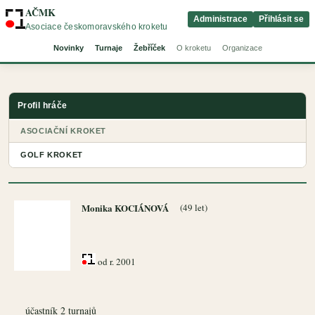
AČMK
Administrace
Přihlásit se
Asociace českomoravského kroketu
Novinky
Turnaje
Žebříček
O kroketu
Organizace
Profil hráče
ASOCIAČNÍ KROKET
GOLF KROKET
Monika KOCIÁNOVÁ
(49 let)
od r. 2001
účastník 2 turnajů