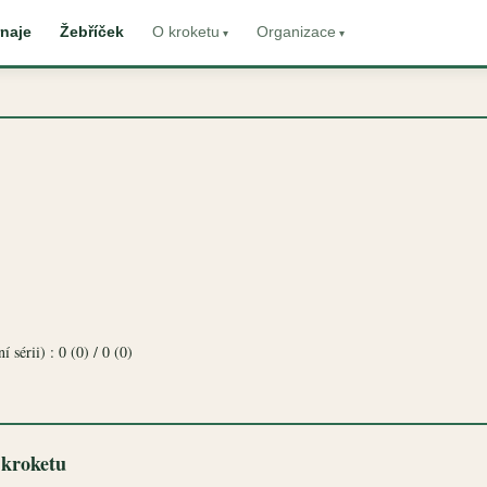
naje
Žebříček
O kroketu
Organizace
 sérii) : 0 (0) / 0 (0)
 kroketu