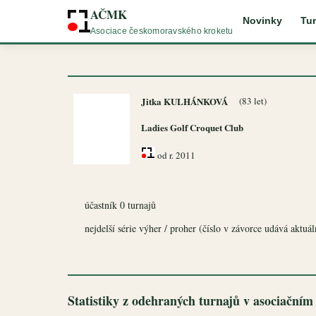
AČMK
Novinky
Tur
Asociace českomoravského kroketu
Jitka KULHÁNKOVÁ
(83 let)
Ladies Golf Croquet Club
od r. 2011
účastník 0 turnajů
nejdelší série výher / proher (číslo v závorce udává aktuální
Statistiky z odehraných turnajů v asociačním