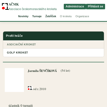
AČMK
Administrace
Přihlásit se
Asociace českomoravského kroketu
Novinky
Turnaje
Žebříček
O kroketu
Organizace
Profil hráče
ASOCIAČNÍ KROKET
GOLF KROKET
Jarmila ŠEVČÍKOVÁ
(54 let)
od r. 2010
účastník 0 turnajů