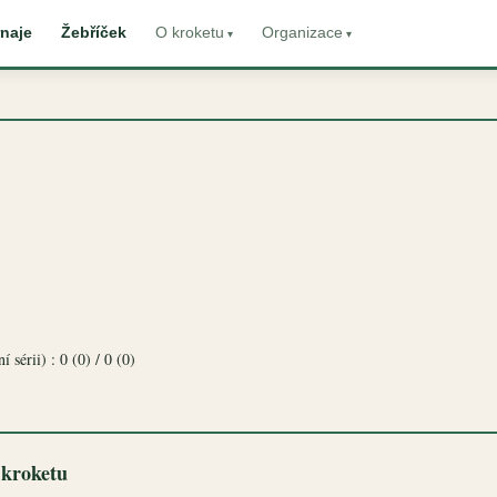
naje
Žebříček
O kroketu
Organizace
 sérii) : 0 (0) / 0 (0)
 kroketu